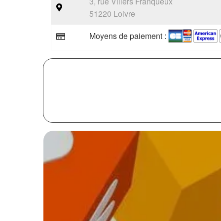
3, rue Villers Franqueux
51220 Loivre
Moyens de paiement :