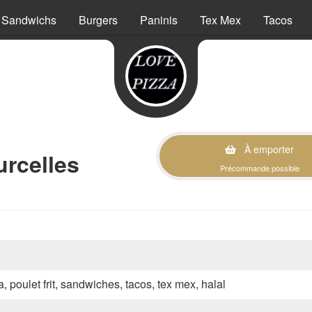
Sandwichs
Burgers
Paninis
Tex Mex
Tacos
À emporter
urcelles
Précommande possible
a, poulet frit, sandwiches, tacos, tex mex, halal