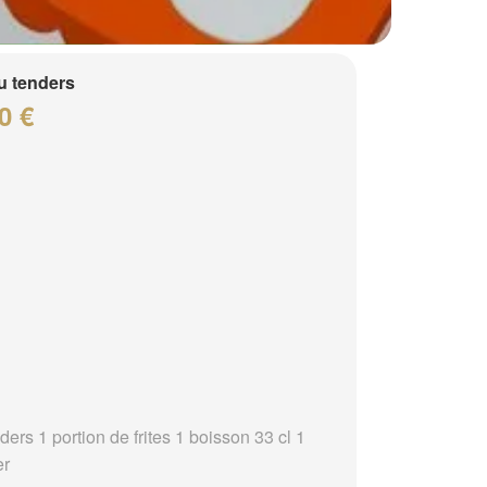
 tenders
0 €
ders 1 portion de frites 1 boisson 33 cl 1
er