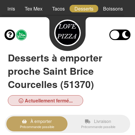
Paninis
Tex Mex
Tacos
Desserts
Boissons
Desserts à emporter
proche Saint Brice
Courcelles (51370)
Actuellement fermé...
À emporter
Livraison
Précommande possible
Précommande possible