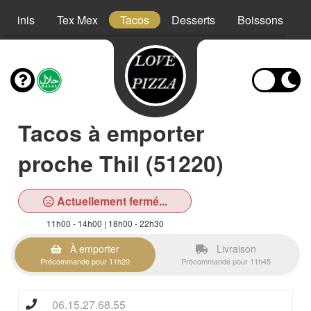
Paninis
Tex Mex
Tacos
Desserts
Boissons
Tacos à emporter
proche Thil (51220)
Actuellement fermé...
11h00 - 14h00 | 18h00 - 22h30
À emporter
Livraison
Précommande pour 11h20
Précommande pour 11h45
06.15.27.68.55