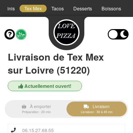
Paninis
Tex Mex
Tacos
Desserts
Boissons
Livraison de Tex Mex
sur Loivre (51220)
Actuellement ouvert!
À emporter
Livraison
Préparation : 20 min
Livraison : 30 à 45 mn
06.15.27.68.55