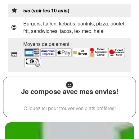
5/5 (voir les 10 avis)
Burgers, italien, kebabs, paninis, pizza, poulet
frit, sandwiches, tacos, tex mex, halal
Moyens de paiement :
Je compose avec mes envies!
Cliquez ici pour trouver vos plats préférés!