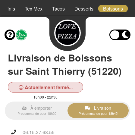
Paninis
Tex Mex
Tacos
Desserts
Boissons
Livraison de Boissons
sur Saint Thierry (51220)
Actuellement fermé...
18h00 - 22h30
À emporter
Livraison
Précommande pour 18h20
Précommande pour 18h45
06.15.27.68.55