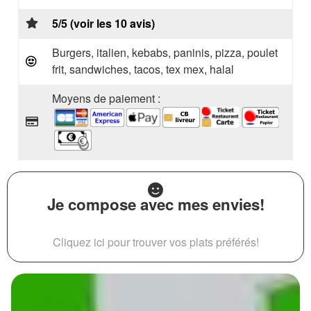
5/5 (voir les 10 avis)
Burgers, italien, kebabs, paninis, pizza, poulet
frit, sandwiches, tacos, tex mex, halal
Moyens de paiement :
Je compose avec mes envies!
Cliquez ici pour trouver vos plats préférés!