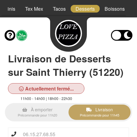
Paninis
Tex Mex
Tacos
Desserts
Boissons
Livraison de Desserts
sur Saint Thierry (51220)
Actuellement fermé...
11h00 - 14h00 | 18h00 - 22h30
À emporter
Livraison
Précommande pour 11h20
Précommande pour 11h45
06.15.27.68.55