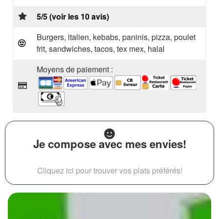
5/5 (voir les 10 avis)
Burgers, italien, kebabs, paninis, pizza, poulet
frit, sandwiches, tacos, tex mex, halal
Moyens de paiement :
Je compose avec mes envies!
Cliquez ici pour trouver vos plats préférés!